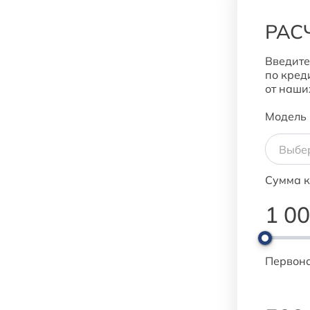
РАС
Введите
по кред
от наши
Модель
Сумма 
1 0
Первон